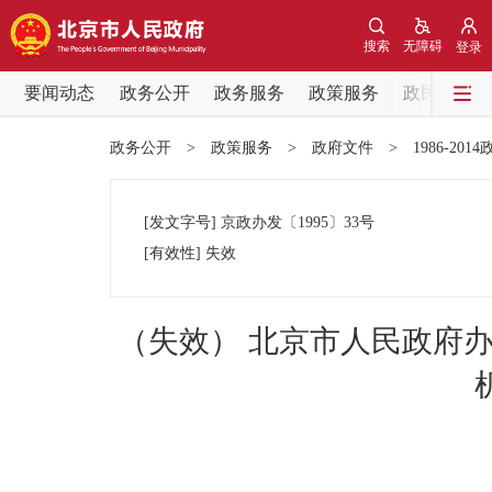
搜索
无障碍
登录
要闻动态
政务公开
政务服务
政策服务
政民互动
要闻动态
政务公开
>
政策服务
>
政府文件
>
1986-201
党中央精神
[发文字号]
京政办发
〔1995〕
33号
北京要闻
[有效性]
失效
各区热点
（失效） 北京市人民政府
政务公开
市领导
政策兑现