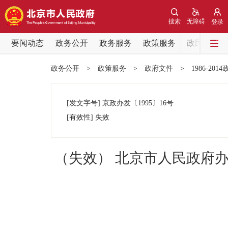
搜索
无障碍
登录
要闻动态
政务公开
政务服务
政策服务
政民互动
要闻动态
政务公开
>
政策服务
>
政府文件
>
1986-201
党中央精神
[发文字号]
京政办发
〔1995〕
16号
北京要闻
[有效性]
失效
各区热点
（失效） 北京市人民政府
政务公开
市领导
政策兑现