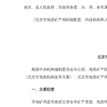
各区、县人民政府，市政府各委、办、局，各市
决策公开
《北京市地质矿产局职能配置、内设机构和人
政务服务
个人服务
便民服务
北京
中介服务
根据中央机构编制委员会办公室、地质矿产部《
《北京市党政机构改革方案》，北京市地质矿产局
政民互动
一、主要职责
12345网上接诉即办
市地矿局是市政府主管全市矿产资源、地质环
参与调查