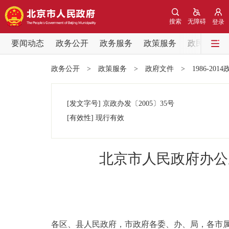
搜索
无障碍
登录
要闻动态
政务公开
政务服务
政策服务
政民互动
要闻动态
政务公开
>
政策服务
>
政府文件
>
1986-201
党中央精神
[发文字号]
京政办发
〔2005〕
35号
北京要闻
[有效性]
现行有效
各区热点
北京市人民政府办公
政务公开
市领导
各区、县人民政府，市政府各委、办、局，各市
政策兑现