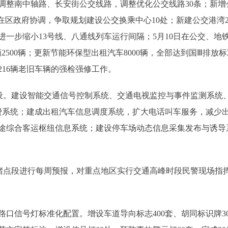
调整南中轴路、长安街公交线路，调整优化公交线路30条；新增
在区政府协调，争取规划建设公交换乘中心10处；新建公交港湾20
进一步缩小13号线、八通线列车运行间隔；5月10日在公交、地
2500辆；更新节能环保型出租汽车8000辆，全部达到国Ⅲ排放
216辆老旧车辆的强检强修工作。
。建设智能交通信号控制系统、交通电视监控与事件监测系统
费系统；建成出租汽车信息调度系统，扩大电话叫车服务，减少
途综合客运枢纽信息系统；建设停车场动态信息采集发布与诱导
点段进行每周预报，对重点地区实行交通高峰时段民警现场指
口信号灯标准化配置。增设车道导向标志400套、胡同标识牌300