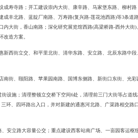
成寿寺路；开工建设崇内大街、康辛路、马家堡东路、柳村路
建成丰北路、蓝靛厂南路、万寿路(复兴路-莲花池西路)等3条道
内大街，香山南路；深化研究展览馆西路(高梁桥路-西外大街)、
环改造方案。
新西街立交、和平里北街、清华东路、安立路、北辰东路中段
南街、颐阳路、苹果园南路、国博东侧路、新街口东街、光彩路
街设施；清理整顿立交桥下空间6处，清理前三门大街等占道线杆
环、三环、四环路出入口，并对新建的通惠河北路、广渠路相交路
、安立路大容量公交；重点建设西客站南广场、一亩园客运枢