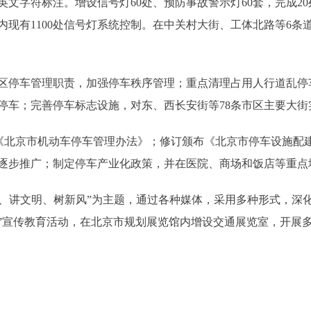
文字符标注。增设信号灯60处、预防事故警示灯60套，完成20
内现有1100处信号灯系统控制。在中关村大街、工体北路等6条
停车管理职责，加强停车秩序管理；重点清理占用人行道乱停
停车；完善停车标志设施，对东、西长安街等78条市区主要大
北京市机动车停车管理办法》；修订颁布《北京市停车设施配
逐步推广；制定停车产业化政策，并在医院、商场和饭店等重点
、讲文明、树新风”为主题，通过各种媒体，采用多种形式，深化
”宣传教育活动，在北京市规划展览馆内增设交通展览室，开展