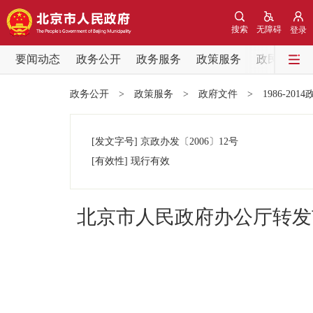
搜索
无障碍
登录
要闻动态
政务公开
政务服务
政策服务
政民互动
要闻动态
政务公开
>
政策服务
>
政府文件
>
1986-201
党中央精神
[发文字号]
京政办发
〔2006〕
12号
北京要闻
[有效性]
现行有效
各区热点
北京市人民政府办公厅转发
政务公开
市领导
政策兑现