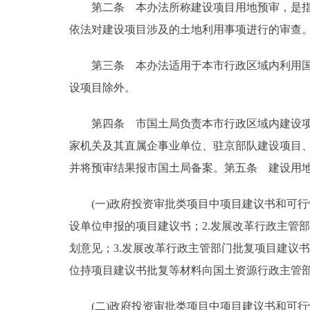
第二条 本办法所称建设项目用地预审，是指本
走进北京
依法对建设项目涉及的土地利用事项进行的审查
北京概况
第三条 本办法适用于本市行政区域内利用国有
设项目除外。
绿色北京
第四条 市国土局负责本市行政区域内建设项目
多语种
家机关及其直属企事业单位、驻京部队建设项目
并将预审结果报市国土局备案。第五条 建设用
ENGLISH
(一)政府投资审批类项目中项目建议书和可行
DEUTSCH
设单位申报的项目建议书；2.发展改革行政主管
划意见；3.发展改革行政主管部门批复项目建议
ESPAÑOL
位持项目建议书批复等材料向国土资源行政主管
ITALIANO
(二)政府投资审批类项目中项目建议书和可行