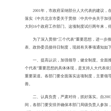
2001年，市政府采纳部分人大代表的建议，
决策公开
落实《中共北京市委关于贯彻〈中共中央关于加强和
政务服务
大到16个政府工作部门。这项制度试行两年来，
个人服务
为了深入贯彻“三个代表”重要思想，进一步推
表、政协委员接待日制度，现就有关事项通知如
便民服务
一、提高认识，加强领导，健全制度。全面推行
个代表”重要思想的具体体现，是支持人大代表
中介服务
重要渠道。各部门要全面落实这项制度，主要领
政民互动
善。
12345网上接诉即办
二、认真负责，严肃对待，抓好落实。自2003
间，各部门要安排并确保本部门局级负责人参加
参与调查