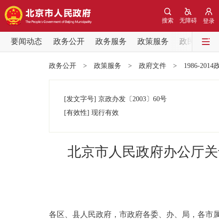
搜索
无障碍
登录
要闻动态
政务公开
政务服务
政策服务
政民互动
要闻动态
政务公开
>
政策服务
>
政府文件
>
1986-201
党中央精神
[发文字号]
京政办发
〔2003〕
60号
北京要闻
[有效性]
现行有效
各区热点
北京市人民政府办公厅关
政务公开
市领导
各区、县人民政府，市政府各委、办、局，各市
政策兑现