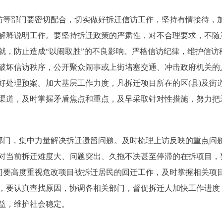
等部门要密切配合，切实做好拆迁信访工作，坚持有情接待，
解释说明工作。要坚持拆迁政策的严肃性，对不合理要求，不随意
就，防止造成“以闹取胜”的不良影响。严格信访纪律，维护信访
破坏信访秩序，公开聚众闹事或上街堵塞交通、冲击政府机关的
处理预案。加大基层工作力度，凡拆迁项目所在的区(县)及街道
渠道，及时掌握矛盾焦点和重点，及早采取针对性措施，努力把
门，集中力量解决拆迁遗留问题。及时梳理上访反映的重点问
对当前拆迁难度大、问题突出、久拖不决甚至停滞的在拆项目，
部门要高度重视危改项目被拆迁居民的回迁工作，及时掌握相关项
，要认真查找原因，协调各相关部门，督促拆迁人加快工作进度
益，维护社会稳定。