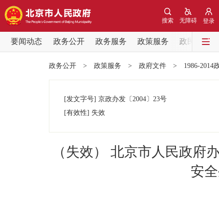
搜索
无障碍
登录
要闻动态
政务公开
政务服务
政策服务
政民互动
要闻动态
政务公开
>
政策服务
>
政府文件
>
1986-201
党中央精神
[发文字号]
京政办发
〔2004〕
23号
北京要闻
[有效性]
失效
各区热点
（失效） 北京市人民政府
政务公开
安全
市领导
政策兑现