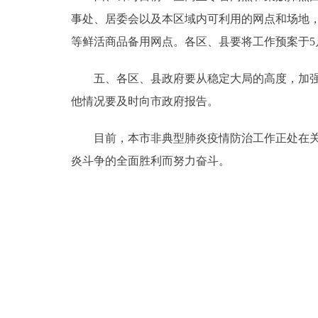
事处、居委会以及本区域内可利用的网点和场地
走进北京
等鲜活商品备用网点。各区、县要将工作预案于5
北京概况
五、各区、县政府要从稳定大局的高度，加强领
他情况要及时向市政府报告。
绿色北京
目前，本市非典型肺炎疫情防治工作正处在关键
多语种
炎斗争的全面胜利而努力奋斗。
ENGLISH
DEUTSCH
ESPAÑOL
ITALIANO