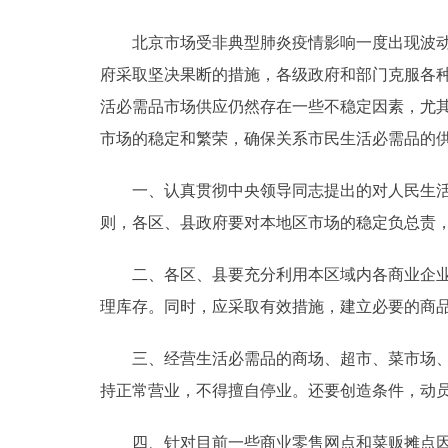
北京市场受非典型肺炎疫情影响一度出现波动，
决策公开
府采取坚决果断的措施，各级政府和部门克服各
政务服务
活必需品市场供应仍然存在一些不稳定因素，尤
市场的稳定和繁荣，确保关系市民生活必需品的
个人服务
一、认真贯彻中央领导同志提出的对人民生活必
便民服务
则，各区、县政府要对本地区市场的稳定负总责
二、各区、县要充分利用本区域内各商业企业原
中介服务
理库存。同时，应采取有效措施，建立必要的商
政民互动
三、经营生活必需品的商场、超市、菜市场、农
12345网上接诉即办
持正常营业，不得擅自停业。还要创造条件，动
参与调查
四、针对目前一些商业零售网点和菜贩摊点因各