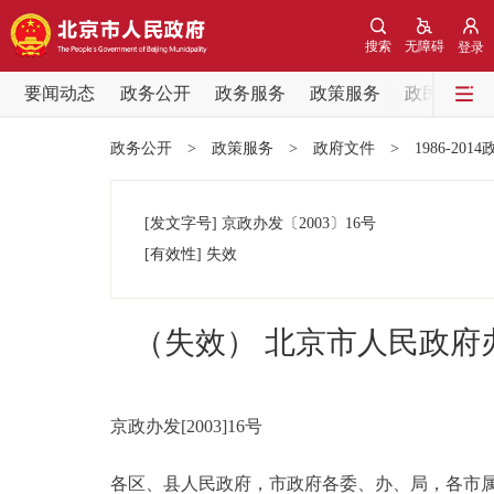
搜索
无障碍
登录
要闻动态
政务公开
政务服务
政策服务
政民互动
要闻动态
政务公开
>
政策服务
>
政府文件
>
1986-201
党中央精神
[发文字号]
京政办发
〔2003〕
16号
北京要闻
[有效性]
失效
各区热点
（失效） 北京市人民政
政务公开
市领导
京政办发[2003]16号
各区、县人民政府，市政府各委、办、局，各市
政策兑现