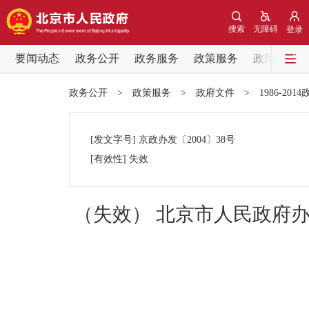
搜索
无障碍
登录
要闻动态
政务公开
政务服务
政策服务
政民互动
要闻动态
政务公开
>
政策服务
>
政府文件
>
1986-201
党中央精神
[发文字号]
京政办发
〔2004〕
38号
北京要闻
[有效性]
失效
各区热点
（失效） 北京市人民政府
政务公开
市领导
政策兑现