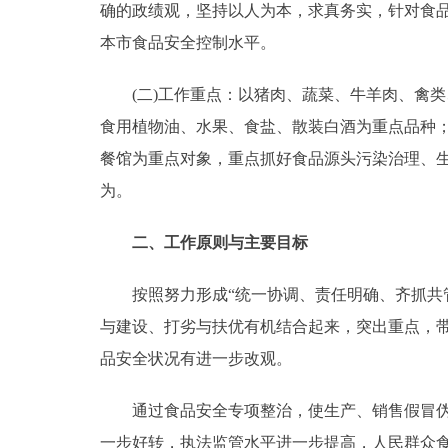
确的政绩观，坚持以人为本，求真务实，针对食
走进北京
本市食品安全控制水平。
北京概况
(二)工作重点：以猪肉、蔬菜、牛羊肉、禽类
食用植物油、水果、食盐、散装白酒为重点品种
绿色北京
餐馆为重点对象，重点抓好食品源头污染治理、
为。
多语种
二、工作原则与主要目标
ENGLISH
按照努力形成“统一协调、责任明确、齐抓共管
DEUTSCH
与建设、打劣与扶优有机结合起来，突出重点，
品安全状况有进一步改观。
ESPAÑOL
通过食品安全专项整治，使生产、销售假冒伪劣
ITALIANO
一步好转，执法监管水平进一步提高，人民群众食