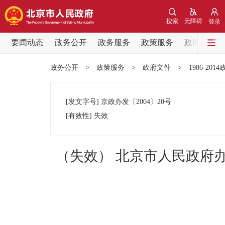
搜索
无障碍
登录
要闻动态
政务公开
政务服务
政策服务
政民互动
要闻动态
政务公开
>
政策服务
>
政府文件
>
1986-201
党中央精神
[发文字号]
京政办发
〔2004〕
20号
北京要闻
[有效性]
失效
各区热点
（失效） 北京市人民政府办
政务公开
市领导
政策兑现