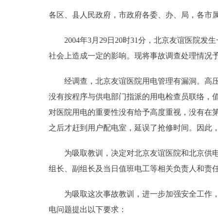
各区、县人民政府，市政府各委、办、局，各市
决策公开
2004年3月29日20时31分，北京友谊医院
政务服务
社会上造成一定的影响。现将事故调查处理情况
个人服务
经调查，北京友谊医院用电管理有漏洞。高压配
没有按程序与供电部门指派的用电检查员联络，
便民服务
对医院用电的重要性没有给予高度重视，没有在
之后才赶到用户配电室，延误了抢修时间。因此
中介服务
为吸取教训，决定对北京友谊医院和北京供电公
政民互动
组长、副组长及当日值班电工等相关负责人和责
12345网上接诉即办
为吸取这次事故教训，进一步加强安全工作，遏
电问题提出以下要求：
参与调查