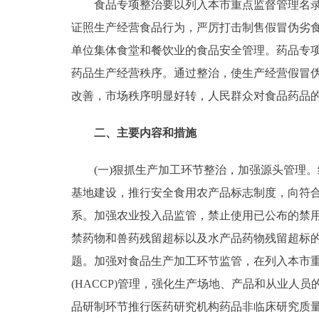
食品专项整治要以列入本市重点监督管理名录的
走进北京
证照生产经营食品行为，严厉打击制售假冒伪劣
单位集体食堂和餐饮业的食品安全管理。药品专
北京概况
药品生产经营秩序。通过整治，使生产经营假冒
改善，市场秩序明显好转，人民群众对食品药品
绿色北京
二、主要内容和措施
多语种
(一)狠抓生产加工环节整治，加强源头管理。
ENGLISH
基地建设，推行安全食用农产品标志制度，向符
系。加强农业投入品监管，禁止使用已公布的禁
DEUTSCH
禁药物和兽药残留超标以及水产品药物残留超标的
题。加强对食品生产加工环节监管，在列入本市重
ESPAÑOL
(HACCP)管理，强化生产场地、产品和从业
ITALIANO
品研制环节推行医药研究机构药品非临床研究质量管