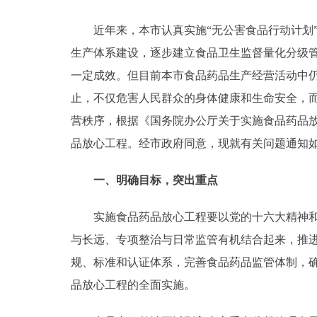
近年来，本市认真实施“无公害食品行动计划”、
决策公开
生产体系建设，逐步建立食品卫生监督量化分级
政务服务
一定成效。但目前本市食品药品生产经营活动中
止，不仅危害人民群众的身体健康和生命安全，
个人服务
营秩序，根据《国务院办公厅关于实施食品药品放心
品放心工程。经市政府同意，现就有关问题通知
便民服务
一、明确目标，突出重点
中介服务
实施食品药品放心工程要以党的十六大精神和“
政民互动
与长远、专项整治与日常监管有机结合起来，推
规、标准和认证体系，完善食品药品监管体制，
12345网上接诉即办
品放心工程的全面实施。
参与调查