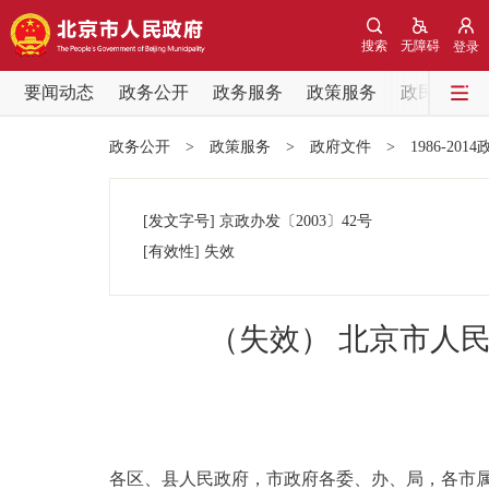
搜索
无障碍
登录
要闻动态
政务公开
政务服务
政策服务
政民互动
要闻动态
政务公开
>
政策服务
>
政府文件
>
1986-201
党中央精神
[发文字号]
京政办发
〔2003〕
42号
北京要闻
[有效性]
失效
各区热点
（失效） 北京市人
政务公开
市领导
各区、县人民政府，市政府各委、办、局，各市
政策兑现