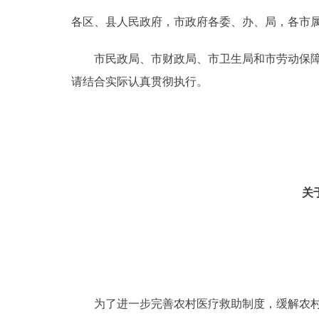
各区、县人民政府，市政府各委、办、局，各市
决策公开
市民政局、市财政局、市卫生局和市劳动保障局
政务服务
请结合实际认真贯彻执行。
个人服务
便民服务
关
中介服务
政民互动
12345网上接诉即办
为了进一步完善农村医疗救助制度，缓解农村特
参与调查