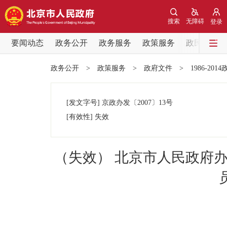
搜索
无障碍
登录
要闻动态
政务公开
政务服务
政策服务
政民互动
要闻动态
政务公开
>
政策服务
>
政府文件
>
1986-201
党中央精神
[发文字号]
京政办发
〔2007〕
13号
北京要闻
[有效性]
失效
各区热点
（失效） 北京市人民政府
政务公开
市领导
政策兑现