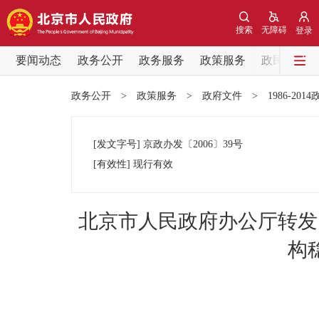
搜索
无障碍
登录
要闻动态
政务公开
政务服务
政策服务
政民互动
要闻动态
政务公开
>
政策服务
>
政府文件
>
1986-201
党中央精神
[发文字号]
京政办发
〔2006〕
39号
北京要闻
[有效性]
现行有效
各区热点
北京市人民政府办公厅转发
政务公开
构
市领导
政策兑现