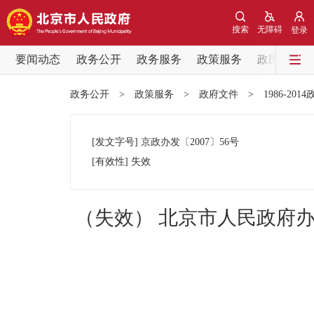
搜索
无障碍
登录
要闻动态
政务公开
政务服务
政策服务
政民互动
要闻动态
政务公开
>
政策服务
>
政府文件
>
1986-201
党中央精神
[发文字号]
京政办发
〔2007〕
56号
北京要闻
[有效性]
失效
各区热点
（失效） 北京市人民政府
政务公开
市领导
政策兑现