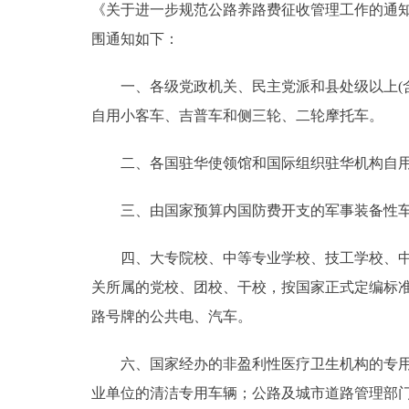
《关于进一步规范公路养路费征收管理工作的通知》
走进北京
围通知如下：
北京概况
一、各级党政机关、民主党派和县处级以上(含县
自用小客车、吉普车和侧三轮、二轮摩托车。
绿色北京
二、各国驻华使领馆和国际组织驻华机构自用车辆
多语种
三、由国家预算内国防费开支的军事装备性车
ENGLISH
四、大专院校、中等专业学校、技工学校、中学
DEUTSCH
关所属的党校、团校、干校，按国家正式定编标
路号牌的公共电、汽车。
ESPAÑOL
六、国家经办的非盈利性医疗卫生机构的专用救
ITALIANO
业单位的清洁专用车辆；公路及城市道路管理部