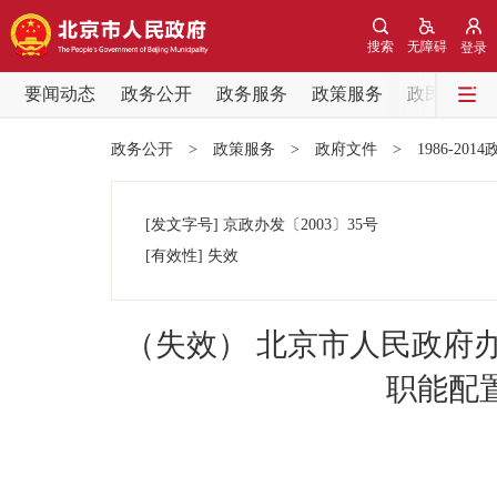
搜索
无障碍
登录
要闻动态
政务公开
政务服务
政策服务
政民互动
要闻动态
政务公开
>
政策服务
>
政府文件
>
1986-201
党中央精神
[发文字号]
京政办发
〔2003〕
35号
北京要闻
[有效性]
失效
各区热点
（失效） 北京市人民政府
政务公开
职能配
市领导
政策兑现