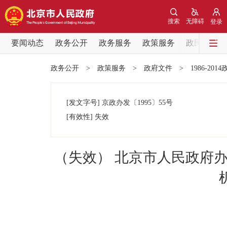
搜索
无障碍
登录
要闻动态
政务公开
政务服务
政策服务
政民互动
要闻动态
政务公开
>
政策服务
>
政府文件
>
1986-201
党中央精神
[发文字号]
京政办发
〔1995〕
55号
北京要闻
[有效性]
失效
各区热点
（失效） 北京市人民政府
政务公开
市领导
政策兑现