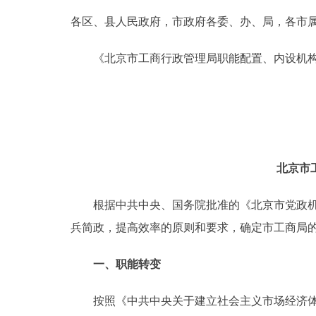
各区、县人民政府，市政府各委、办、局，各市
决策公开
《北京市工商行政管理局职能配置、内设机构
政务服务
个人服务
便民服务
北京市
中介服务
根据中共中央、国务院批准的《北京市党政机构
兵简政，提高效率的原则和要求，确定市工商局
政民互动
一、职能转变
12345网上接诉即办
按照《中共中央关于建立社会主义市场经济体制
参与调查