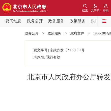
搜索
无障碍
登录
要闻动态
政务公开
政务服务
政策服务
政民互动
要闻动态
政务公开
>
政策服务
>
政府文件
>
1986-201
党中央精神
[发文字号]
京政办发
〔2005〕
61号
北京要闻
[有效性]
现行有效
各区热点
北京市人民政府办公厅转发
政务公开
市领导
政策兑现