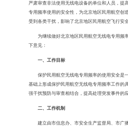
严肃审查非法使用无线电设备的单位和人员，提
走进北京
专用频率使用的安全性，为北京地区民用航空创
受到各类干扰，影响了北京地区民用航空飞行安
北京概况
为继续做好北京地区民用航空无线电专用频率保
绿色北京
下意见：
多语种
一、工作目标
ENGLISH
保护民用航空无线电专用频率的使用安全是一项
基础上形成保护民用航空无线电专用频率工作的
DEUTSCH
强干扰预防与审查相结合，提高处理突发事件的
ESPAÑOL
二、工作机制
ITALIANO
建立由市信息办、市安全生产监督局、市广播电