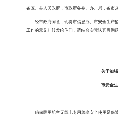
各区、县人民政府，市政府各委、办、局，各市
决策公开
经市政府同意，现将市信息办、市安全生产监督
政务服务
工作的意见》转发给你们，请结合实际认真贯彻
个人服务
便民服务
关于加
中介服务
市安全生
政民互动
12345网上接诉即办
确保民用航空无线电专用频率安全使用是保障民
参与调查