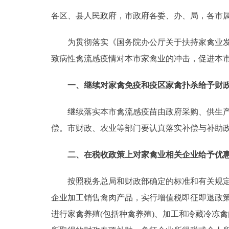
各区、县人民政府，市政府各委、办、局，各市
决策公开
为贯彻落实《国务院办公厅关于扶持家禽业发展的
政务服务
致病性禽流感疫情对本市家禽业的冲击，促进本
个人服务
一、继续对家禽免疫和疫区家禽扑杀给予财
便民服务
继续落实本市禽流感疫苗由政府采购、供生产者
偿。市财政、农业等部门要认真落实补偿与补助
中介服务
二、在税收政策上对家禽业相关企业给予优
政民互动
按照税务总局和财政部确定的标准和有关规定，自2
12345网上接诉即办
企业加工销售禽肉产品，实行增值税即征即退政策
进行家禽养殖(包括种禽养殖)、加工和冷藏冷冻禽
参与调查