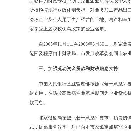
所取得的财政专项补助，免征企业所得税或个人
所得税按现行财政体制负担。对禽类加工产品出口
走进北京
冷冻企业及个人用于生产经营的土地、房产和车船
北京概况
定享受上述税收优惠政策的企业名单。
绿色北京
自2005年11月1日至2006年6月30日，
范围及程序由市财政局、市发展改革委会同市农
多语种
三、加强流动资金贷款和财政贴息支持
ENGLISH
中国人民银行营业管理部按照《若干意见》要求
DEUTSCH
款支持，在防控高致病性禽流感期间为企业贷款
款罚息。
ESPAÑOL
北京银监局按照《若干意见》要求，负责协调辖
ITALIANO
式，提高服务效率；对已向本市家禽定点屠宰企