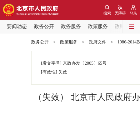
搜索
无障碍
登录
要闻动态
政务公开
政务服务
政策服务
政民互动
要闻动态
政务公开
>
政策服务
>
政府文件
>
1986-201
党中央精神
[发文字号]
京政办发
〔2005〕
65号
北京要闻
[有效性]
失效
各区热点
（失效） 北京市人民政府
政务公开
市领导
政策兑现