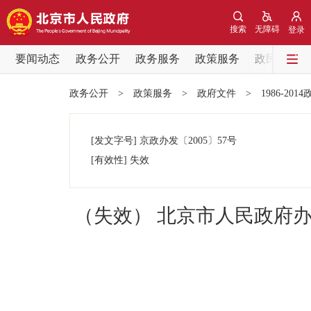
搜索
无障碍
登录
要闻动态
政务公开
政务服务
政策服务
政民互动
要闻动态
政务公开
>
政策服务
>
政府文件
>
1986-201
党中央精神
[发文字号]
京政办发
〔2005〕
57号
北京要闻
[有效性]
失效
各区热点
（失效） 北京市人民政府
政务公开
市领导
政策兑现