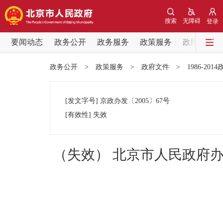
搜索
无障碍
登录
要闻动态
政务公开
政务服务
政策服务
政民互动
要闻动态
政务公开
>
政策服务
>
政府文件
>
1986-201
党中央精神
[发文字号]
京政办发
〔2005〕
67号
北京要闻
[有效性]
失效
各区热点
（失效） 北京市人民政府
政务公开
市领导
政策兑现