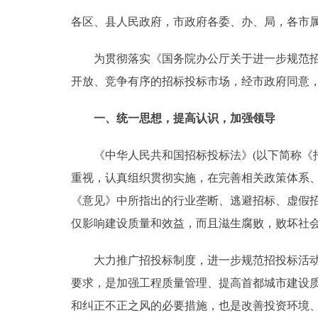
各区、县人民政府，市政府各委、办、局，各市
决策公开
为贯彻落实《国务院办公厅关于进一步规范招投标
政务服务
开放、竞争有序的招标投标市场，经市政府同意
个人服务
一、统一思想，提高认识，加强领导
便民服务
《中华人民共和国招标投标法》(以下简称《招标
重视，认真组织贯彻实施，在完善相关政策体系
中介服务
《意见》中所指出的行业垄断、逃避招标、虚假
仅影响建设质量和效益，而且滋生腐败，败坏社
政民互动
大力推广招投标制度，进一步规范招投标活动，
12345网上接诉即办
要求，是加强工程质量管理、提高首都城市建设
和纠正不正之风的必要措施，也是改善投资环境、
参与调查