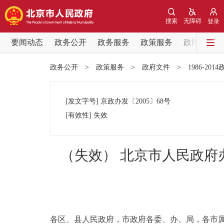
搜索
无障碍
登录
要闻动态
政务公开
政务服务
政策服务
政民互动
要闻动态
政务公开
>
政策服务
>
政府文件
>
1986-201
党中央精神
[发文字号]
京政办发
〔2005〕
68号
北京要闻
[有效性]
失效
各区热点
（失效） 北京市人民政
政务公开
市领导
各区、县人民政府，市政府各委、办、局，各市
政策兑现