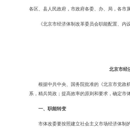
各区、县人民政府，市政府各委、办、局，各市
决策公开
《北京市经济体制改革委员会职能配置、内设
政务服务
个人服务
便民服务
北京市经
中介服务
根据中共中央、国务院批准的《北京市党政机构
系，精兵简政；提高效率的原则和要求，确定市
政民互动
一、职能转变
12345网上接诉即办
市体改委要按照建立社会主义市场经济体制的要
参与调查