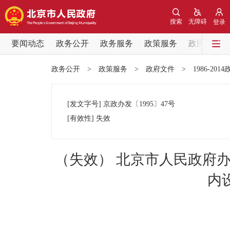
搜索
无障碍
登录
要闻动态
政务公开
政务服务
政策服务
政民互动
要闻动态
政务公开
>
政策服务
>
政府文件
>
1986-201
党中央精神
[发文字号]
京政办发
〔1995〕
47号
北京要闻
[有效性]
失效
各区热点
（失效） 北京市人民政府
政务公开
内
市领导
政策兑现