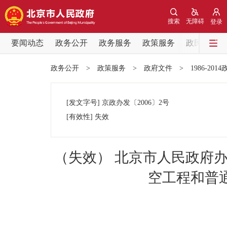
搜索
无障碍
登录
要闻动态
政务公开
政务服务
政策服务
政民互动
要闻动态
政务公开
>
政策服务
>
政府文件
>
1986-201
党中央精神
[发文字号]
京政办发
〔2006〕
2号
北京要闻
[有效性]
失效
各区热点
（失效） 北京市人民政府
政务公开
空工程和普
市领导
政策兑现