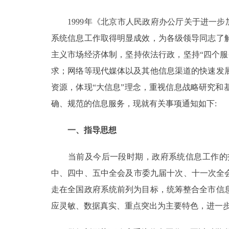
1999年《北京市人民政府办公厅关于进一步加
决策公开
系统信息工作取得明显成效，为各级领导同志了
政务服务
主义市场经济体制，坚持依法行政，坚持“四个
求；网络等现代媒体以及其他信息渠道的快速发
个人服务
资源，体现“大信息”理念，重视信息战略研究
确、规范的信息服务，现就有关事项通知如下:
便民服务
一、指导思想
中介服务
当前及今后一段时期，政府系统信息工作的指
政民互动
中、四中、五中全会及市委九届十次、十一次全
走在全国政府系统前列为目标，统筹整合全市信
12345网上接诉即办
应灵敏、数据真实、重点突出为主要特色，进一
参与调查