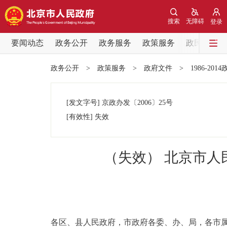
搜索
无障碍
登录
要闻动态
政务公开
政务服务
政策服务
政民互动
要闻动态
政务公开
>
政策服务
>
政府文件
>
1986-201
党中央精神
[发文字号]
京政办发
〔2006〕
25号
北京要闻
[有效性]
失效
各区热点
（失效） 北京市
政务公开
市领导
各区、县人民政府，市政府各委、办、局，各市
政策兑现