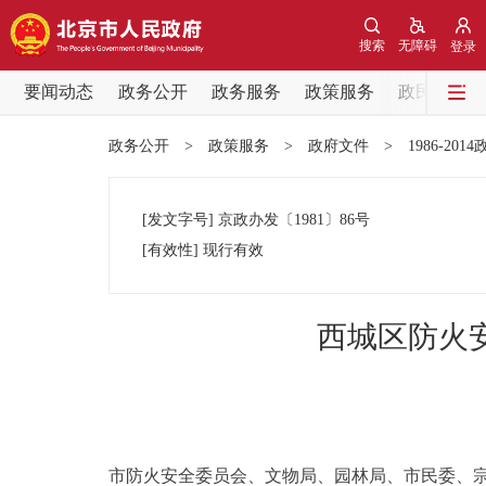
搜索
无障碍
登录
要闻动态
政务公开
政务服务
政策服务
政民互动
要闻动态
政务公开
>
政策服务
>
政府文件
>
1986-201
党中央精神
[发文字号]
京政办发
〔1981〕
86号
北京要闻
[有效性]
现行有效
各区热点
西城区防火
政务公开
市领导
市防火安全委员会、文物局、园林局、市民委、
政策兑现