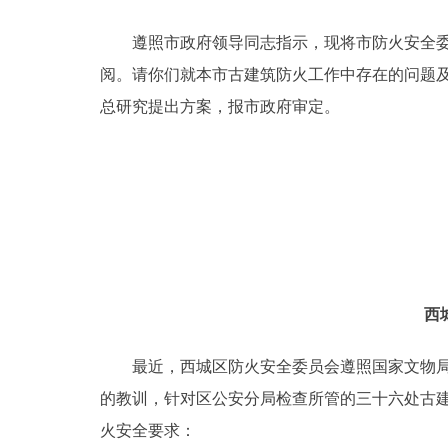
遵照市政府领导同志指示，现将市防火安全委员
决策公开
阅。请你们就本市古建筑防火工作中存在的问题
政务服务
总研究提出方案，报市政府审定。
个人服务
便民服务
中介服务
西
政民互动
最近，西城区防火安全委员会遵照国家文物局和
12345网上接诉即办
的教训，针对区公安分局检查所管的三十六处古
火安全要求：
参与调查