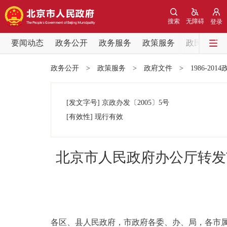
搜索
无障碍
登录
要闻动态
政务公开
政务服务
政策服务
政民互动
要闻动态
政务公开
>
政策服务
>
政府文件
>
1986-201
党中央精神
[发文字号]
京政办发
〔2005〕
5号
北京要闻
[有效性]
现行有效
各区热点
北京市人民政府办公厅转发
政务公开
市领导
各区、县人民政府，市政府各委、办、局，各市
政策兑现