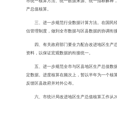
市统一核算方法、统一数据来源、统一指标解释
产总值核算。
走进北京
三、进一步规范行业数据计算方法。在国民经济
北京概况
估管理制度，做到全市数据与区县数据的协调衔
绿色北京
四、有关政府部门要全力配合改进地区生产总值
多语种
资料，以保证宏观数据的衔接统一。
ENGLISH
五、进一步规范全市与区县地区生产总值数据的
定数据。进度核算在频次上，暂以半年为一个核算
DEUTSCH
反馈区县政府并对外公布。
ESPAÑOL
六、市统计局改进地区生产总值核算工作从20
ITALIANO