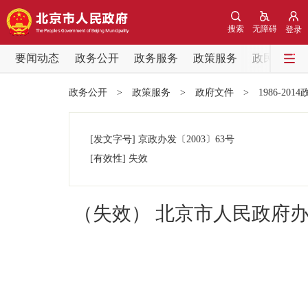
搜索
无障碍
登录
要闻动态
政务公开
政务服务
政策服务
政民互动
要闻动态
政务公开
>
政策服务
>
政府文件
>
1986-201
党中央精神
[发文字号]
京政办发
〔2003〕
63号
北京要闻
[有效性]
失效
各区热点
（失效） 北京市人民政府
政务公开
市领导
政策兑现