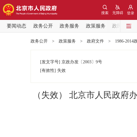
搜索
无障碍
登录
要闻动态
政务公开
政务服务
政策服务
政民互动
要闻动态
政务公开
>
政策服务
>
政府文件
>
1986-201
党中央精神
[发文字号]
京政办发
〔2003〕
9号
北京要闻
[有效性]
失效
各区热点
（失效） 北京市人民政府
政务公开
市领导
政策兑现