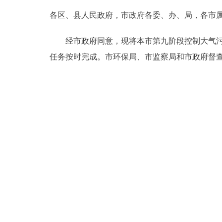
各区、县人民政府，市政府各委、办、局，各市
决策公开
经市政府同意，现将本市第九阶段控制大气污染
政务服务
任务按时完成。市环保局、市监察局和市政府督
个人服务
便民服务
中介服务
政民互动
12345网上接诉即办
参与调查