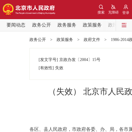
搜索
无障碍
登录
要闻动态
政务公开
政务服务
政策服务
政民互动
要闻动态
政务公开
>
政策服务
>
政府文件
>
1986-201
党中央精神
[发文字号]
京政办发
〔2004〕
15号
北京要闻
[有效性]
失效
各区热点
（失效） 北京市人民
政务公开
市领导
各区、县人民政府，市政府各委、办、局，各市
政策兑现