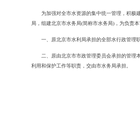
为加强对全市水资源的集中统一管理，积极建设
决策公开
局，组建北京市水务局(简称市水务局)，为负责
政务服务
一、原北京市水利局承担的全部水行政管理职
个人服务
二、原由北京市市政管理委员会承担的管理本市
利用和保护工作等职责，交由市水务局承担。
便民服务
中介服务
政民互动
12345网上接诉即办
参与调查