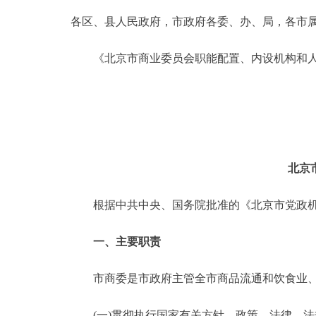
各区、县人民政府，市政府各委、办、局，各市
决策公开
《北京市商业委员会职能配置、内设机构和人
政务服务
个人服务
便民服务
北京
中介服务
根据中共中央、国务院批准的《北京市党政机构
政民互动
一、主要职责
12345网上接诉即办
市商委是市政府主管全市商品流通和饮食业、
参与调查
(一)贯彻执行国家有关方针、政策、法律、法