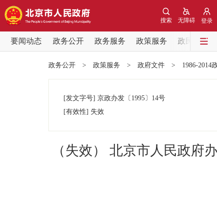
搜索
无障碍
登录
要闻动态
政务公开
政务服务
政策服务
政民互动
要闻动态
政务公开
>
政策服务
>
政府文件
>
1986-201
党中央精神
[发文字号]
京政办发
〔1995〕
14号
北京要闻
[有效性]
失效
各区热点
（失效） 北京市人民政府
政务公开
市领导
政策兑现