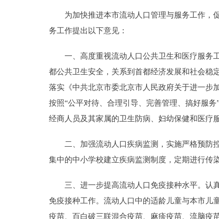
为加快推进本市流动人口管理与服务工作，促进
走进北京
务工作提出以下意见：
北京概况
一、高度重视流动人口公共卫生和医疗服务工作
都公共卫生安全，关系到首都经济发展和社会稳
绿色北京
落实《中共北京市委北京市人民政府关于进一步加强
多语种
按照“公平对待、合理引导、完善管理、搞好服务
经商人员及其家属的卫生防病、妇幼保健和医疗
ENGLISH
二、加强流动人口疾病监测，实施严格预防控制
DEUTSCH
集中的中小学校建立疾病监测制度，定期进行传
ESPAÑOL
三、进一步提高流动人口免疫接种水平。认真贯彻
免疫接种工作。流动人口中的适龄儿童与本市儿
ITALIANO
疫苗、百白破三联混合疫苗、麻疹疫苗、流脑疫