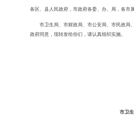
各区、县人民政府，市政府各委、办、局，各市
决策公开
市卫生局、市财政局、市公安局、市民政局、市
政务服务
政府同意，现转发给你们，请认真组织实施。
个人服务
便民服务
中介服务
政民互动
市卫生
12345网上接诉即办
参与调查