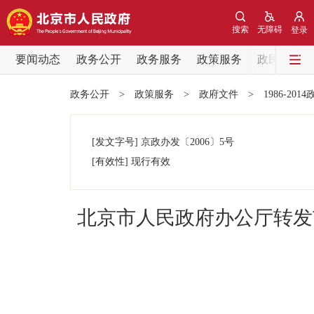
搜索
无障碍
登录
要闻动态
政务公开
政务服务
政策服务
政民互动
要闻动态
政务公开
>
政策服务
>
政府文件
>
1986-201
党中央精神
[发文字号]
京政办发
〔2006〕
5号
北京要闻
[有效性]
现行有效
各区热点
北京市人民政府办公厅转发
政务公开
市领导
政策兑现