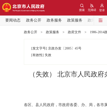
搜索
无障碍
登录
要闻动态
政务公开
政务服务
政策服务
政民互动
要闻动态
政务公开
>
政策服务
>
政府文件
>
1986-201
党中央精神
[发文字号]
京政办发
〔2005〕
45号
北京要闻
[有效性]
失效
各区热点
（失效） 北京市人民政
政务公开
市领导
各区、县人民政府，市政府各委、办、局，各市
政策兑现