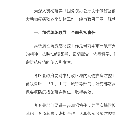
为深入贯彻落实《国务院办公厅关于做好当前高致
决策公开
大动物疫病秋冬季防控工作，经市政府同意，现
政务服务
一、加强组织领导，全面落实责任
个人服务
高致病性禽流感防控工作是当前本市一项重要而
的精神，按照“加强领导、密切配合，依靠科学、
便民服务
密防范疫情的传入和发生。
中介服务
各区县政府要对本行政区域内动物疫病防控工作
政民互动
畜牧兽医、卫生、工商、城管等部门，研究部署
保各项防疫措施落实到位、取得实效。
12345网上接诉即办
各有关部门要进一步加强协作，共同实施防控。
参与调查
其职，各负其责，密切合作，认真落实各项防控