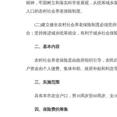
精神，牢固树立和落实科学发展观，从统筹城乡
走进北京
人口的农村社会养老保险制度。
北京概况
(二)建立健全农村社会养老保险制度必须坚持
合；坚持推进城乡统筹就业，有利于城乡社会保
绿色北京
二、基本内容
多语种
农村社会养老保险是由政府组织引导，农民自愿
ENGLISH
户资金由个人缴费、集体补助、政府补贴和利息
DEUTSCH
三、实施范围
具有本市农业户口，男16周岁至60周岁、女16
ESPAÑOL
四、保险费的筹集
ITALIANO