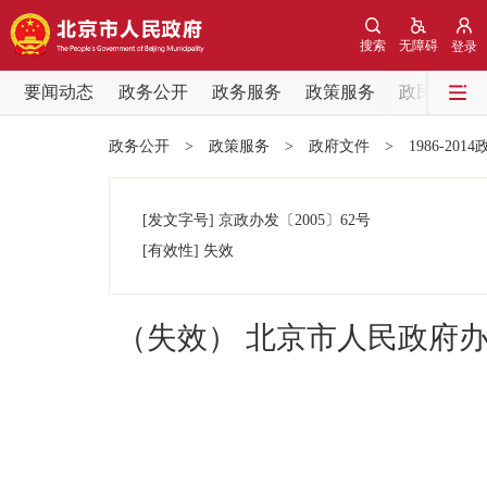
搜索
无障碍
登录
要闻动态
政务公开
政务服务
政策服务
政民互动
要闻动态
政务公开
>
政策服务
>
政府文件
>
1986-201
党中央精神
[发文字号]
京政办发
〔2005〕
62号
北京要闻
[有效性]
失效
各区热点
（失效） 北京市人民政府
政务公开
市领导
政策兑现