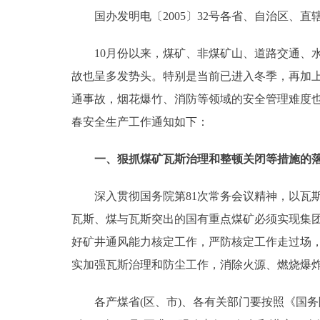
国办发明电〔2005〕32号各省、自治区、直
走进北京
10月份以来，煤矿、非煤矿山、道路交通、水
北京概况
故也呈多发势头。特别是当前已进入冬季，再加
通事故，烟花爆竹、消防等领域的安全管理难度
绿色北京
春安全生产工作通知如下：
多语种
一、狠抓煤矿瓦斯治理和整顿关闭等措施的
ENGLISH
深入贯彻国务院第81次常务会议精神，以瓦斯
瓦斯、煤与瓦斯突出的国有重点煤矿必须实现集团
DEUTSCH
好矿井通风能力核定工作，严防核定工作走过场
ESPAÑOL
实加强瓦斯治理和防尘工作，消除火源、燃烧爆
各产煤省(区、市)、各有关部门要按照《国务
ITALIANO