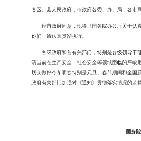
各区、县人民政府，市政府各委、办、局，各市
决策公开
经市政府同意，现将《国务院办公厅关于认真抓好
政务服务
你们，请认真贯彻执行。
个人服务
各级政府和各有关部门，特别是各级领导干部要
清当前在生产安全、社会安全等领域面临的严峻
便民服务
切实做好今冬明春特别是元旦、春节期间和全国及
政府有关部门加强对《通知》贯彻落实情况的监
中介服务
政民互动
12345网上接诉即办
国务院
参与调查