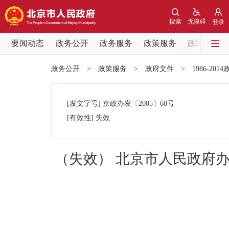
搜索
无障碍
登录
要闻动态
政务公开
政务服务
政策服务
政民互动
要闻动态
政务公开
>
政策服务
>
政府文件
>
1986-201
党中央精神
[发文字号]
京政办发
〔2005〕
60号
北京要闻
[有效性]
失效
各区热点
（失效） 北京市人民政府
政务公开
市领导
政策兑现