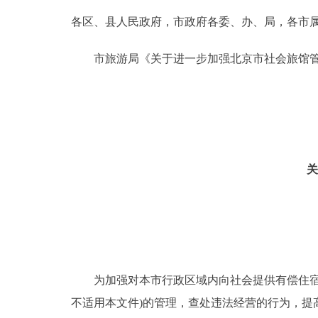
各区、县人民政府，市政府各委、办、局，各市
决策公开
市旅游局《关于进一步加强北京市社会旅馆管
政务服务
个人服务
便民服务
关
中介服务
政民互动
12345网上接诉即办
为加强对本市行政区域内向社会提供有偿住宿服
不适用本文件)的管理，查处违法经营的行为，提
参与调查