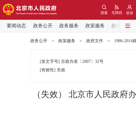
搜索
无障碍
登录
要闻动态
政务公开
政务服务
政策服务
政民互动
要闻动态
政务公开
>
政策服务
>
政府文件
>
1986-201
党中央精神
[发文字号]
京政办发
〔2007〕
32号
北京要闻
[有效性]
失效
各区热点
（失效） 北京市人民政府
政务公开
市领导
政策兑现