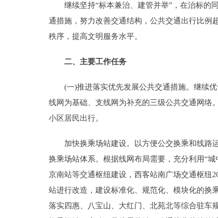
继续坚持“标本兼治、建管并举”，在治标的同
走进北京
通措施，努力改善交通结构，公共交通出行比例超
秩序，提高文明服务水平。
北京概况
二、主要工作任务
绿色北京
(一)推进落实优先发展公共交通措施。继续优
多语种
线网为基础、支线网为补充的三级公共交通网络。20
小区居民出行。
ENGLISH
加快换乘场站建设。以方便公交换乘和线路运营
DEUTSCH
换乘场站体系。根据线网布局需要，充分利用“城
京南站等交通枢纽建设，西客站南广场交通枢纽2
ESPAÑOL
站进行改造，建设标准化、规范化、模块化的换
落实四惠、八宝山、大红门、北苑北等综合驻车规
ITALIANO