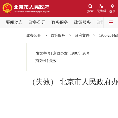
搜索
无障碍
登录
要闻动态
政务公开
政务服务
政策服务
政民互动
要闻动态
政务公开
>
政策服务
>
政府文件
>
1986-201
党中央精神
[发文字号]
京政办发
〔2007〕
26号
北京要闻
[有效性]
失效
各区热点
（失效） 北京市人民政府
政务公开
市领导
政策兑现