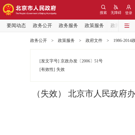
搜索
无障碍
登录
要闻动态
政务公开
政务服务
政策服务
政民互动
要闻动态
政务公开
>
政策服务
>
政府文件
>
1986-201
党中央精神
[发文字号]
京政办发
〔2006〕
51号
北京要闻
[有效性]
失效
各区热点
（失效） 北京市人民政府
政务公开
市领导
政策兑现