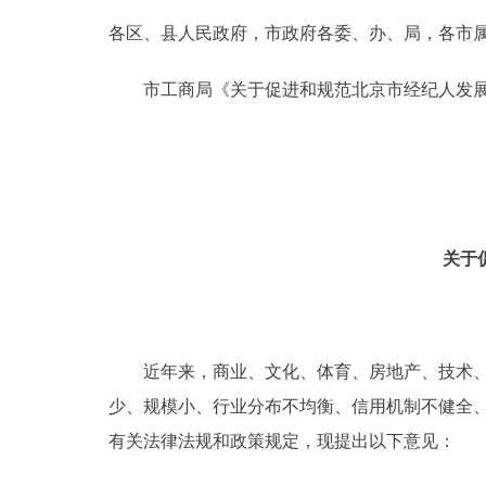
各区、县人民政府，市政府各委、办、局，各市
决策公开
市工商局《关于促进和规范北京市经纪人发展的
政务服务
个人服务
便民服务
关于
中介服务
政民互动
近年来，商业、文化、体育、房地产、技术、产
少、规模小、行业分布不均衡、信用机制不健全
12345网上接诉即办
有关法律法规和政策规定，现提出以下意见：
参与调查