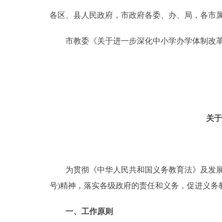
各区、县人民政府，市政府各委、办、局，各市
决策公开
市教委《关于进一步深化中小学办学体制改革
政务服务
个人服务
便民服务
关于
中介服务
政民互动
为贯彻《中华人民共和国义务教育法》及发展改革
号)精神，落实各级政府的责任和义务，促进义务
12345网上接诉即办
一、工作原则
参与调查