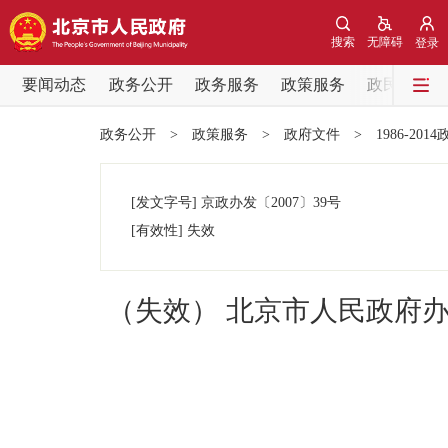
搜索
无障碍
登录
要闻动态
政务公开
政务服务
政策服务
政民互动
要闻动态
政务公开
>
政策服务
>
政府文件
>
1986-201
党中央精神
[发文字号]
京政办发
〔2007〕
39号
北京要闻
[有效性]
失效
各区热点
（失效） 北京市人民政府
政务公开
市领导
政策兑现