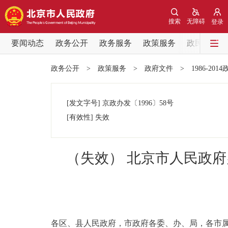
搜索
无障碍
登录
要闻动态
政务公开
政务服务
政策服务
政民互动
要闻动态
政务公开
>
政策服务
>
政府文件
>
1986-201
党中央精神
[发文字号]
京政办发
〔1996〕
58号
北京要闻
[有效性]
失效
各区热点
（失效） 北京市人民政府
政务公开
市领导
各区、县人民政府，市政府各委、办、局，各市
政策兑现