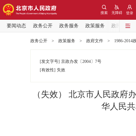
搜索
无障碍
登录
要闻动态
政务公开
政务服务
政策服务
政民互动
要闻动态
政务公开
>
政策服务
>
政府文件
>
1986-201
党中央精神
[发文字号]
京政办发
〔2004〕
7号
北京要闻
[有效性]
失效
各区热点
（失效） 北京市人民政府
政务公开
华人民共
市领导
政策兑现