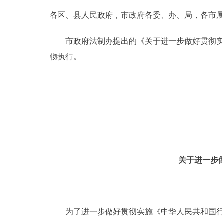
各区、县人民政府，市政府各委、办、局，各市
决策公开
市政府法制办提出的《关于进一步做好贯彻实施
政务服务
彻执行。
个人服务
便民服务
中介服务
关于进一步
政民互动
12345网上接诉即办
为了进一步做好贯彻实施《中华人民共和国行政
参与调查