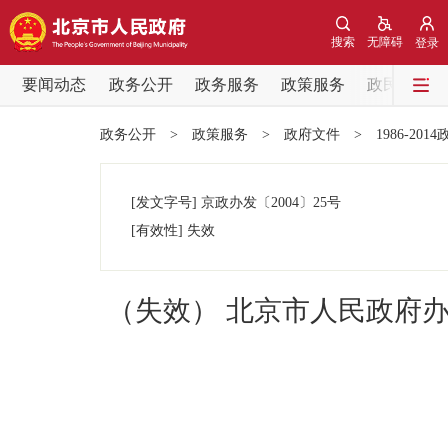
搜索
无障碍
登录
要闻动态
政务公开
政务服务
政策服务
政民互动
要闻动态
政务公开
>
政策服务
>
政府文件
>
1986-201
党中央精神
[发文字号]
京政办发
〔2004〕
25号
北京要闻
[有效性]
失效
各区热点
（失效） 北京市人民政府
政务公开
市领导
政策兑现