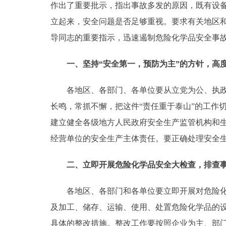
作出了重要批示，指出事故多发的原因，既有设备
走进北京
立起来，安全问题是否足够重视。要求有关地区
导同志的重要指示，迅速遏制危险化学品安全事
北京概况
一、坚持“安全第一，预防为主”的方针，高
绿色北京
各地区、各部门、各单位要从立党为公、执政为
多语种
长鸣，常抓不懈，把这件“责任重于泰山”的工作
建立健全各级地方人民政府安全生产监管机构和
ENGLISH
经营单位的安全生产主体责任。要正确处理安全
DEUTSCH
二、立即开展危险化学品安全大检查，排查
ESPAÑOL
各地区、各部门和各单位要立即开展对危险化学
及加工、储存、运输、使用、处置危险化学品的
ITALIANO
具体的整改措施。整改工作要按照企业为主、部