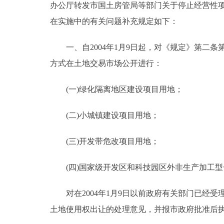
办公厅转发市国土房管局等部门关于停止经营性项目
走进北京
在实施中的有关问题补充规定如下：
北京概况
一、自2004年1月9日起，对《规定》第二条
方式在土地交易市场公开进行：
绿色北京
(一)绿化隔离地区建设项目用地；
多语种
(二)小城镇建设项目用地；
ENGLISH
(三)开发带危改项目用地；
DEUTSCH
(四)国家级开发区和科技园区外非生产加工型
ESPAÑOL
对在2004年1月9日以前政府有关部门已经受
土地使用权出让的处理意见，并报市政府批准后
ITALIANO