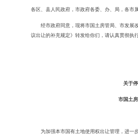
各区、县人民政府，市政府各委、办、局，各市
决策公开
经市政府同意，现将市国土房管局、市发展改革
政务服务
议出让的补充规定》转发给你们，请认真贯彻执
个人服务
便民服务
关于停
中介服务
市国土房
政民互动
12345网上接诉即办
为加强本市国有土地使用权出让管理，进一步贯
参与调查