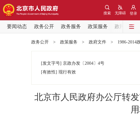
搜索
无障碍
登录
要闻动态
政务公开
政务服务
政策服务
政民互动
要闻动态
政务公开
>
政策服务
>
政府文件
>
1986-201
党中央精神
[发文字号]
京政办发
〔2004〕
4号
北京要闻
[有效性]
现行有效
各区热点
北京市人民政府办公厅转发
政务公开
用
市领导
政策兑现