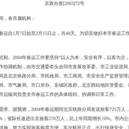
京政办发[2003]72号
局，各市属机构：
运自1月7日始至2月15日止，共40天。为切实做好本市春运
。2004年春运工作要坚持“以人为本，安全有序，以客为主，
作协调机制，由市交通委牵头会同市发展改革委、市工业促进局
局及北京铁路分局、市民政局、市工商局、市安全生产监督管理
局、市气象局、市口岸办、东城区政府、北京西站地区管委会、
市运输局负责全市春运工作的具体组织、协调和日常工作。
据预测，2004年春运期间北京铁路分局发送旅客725万人，比
5%；省际长途进出京旅客270万人，比上年同期增长10%。市
措施，努力实现旅客购票方便，车次航班正点，出行快捷安全，