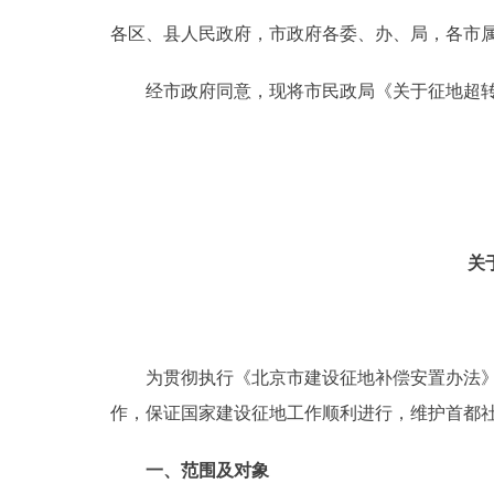
各区、县人民政府，市政府各委、办、局，各市
决策公开
经市政府同意，现将市民政局《关于征地超转
政务服务
个人服务
便民服务
关
中介服务
政民互动
为贯彻执行《北京市建设征地补偿安置办法》(市
作，保证国家建设征地工作顺利进行，维护首都
12345网上接诉即办
一、范围及对象
参与调查