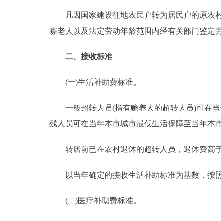
凡因国家建设征地农民户转为居民户的原农村劳动
走进北京
寡老人以及法定劳动年龄范围内经有关部门鉴定
北京概况
二、接收标准
绿色北京
(一)生活补助费标准。
多语种
一般超转人员(指有赡养人的超转人员)可在当
ENGLISH
残人员可在当年本市城市最低生活保障至当年本
转居前已在农村退休的超转人员，退休费高于
DEUTSCH
以当年确定的接收生活补助标准为基数，按照5
ESPAÑOL
(二)医疗补助费标准。
ITALIANO