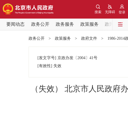
搜索
无障碍
登录
要闻动态
政务公开
政务服务
政策服务
政民互动
要闻动态
政务公开
>
政策服务
>
政府文件
>
1986-201
党中央精神
[发文字号]
京政办发
〔2004〕
41号
北京要闻
[有效性]
失效
各区热点
（失效） 北京市人民政府
政务公开
市领导
政策兑现