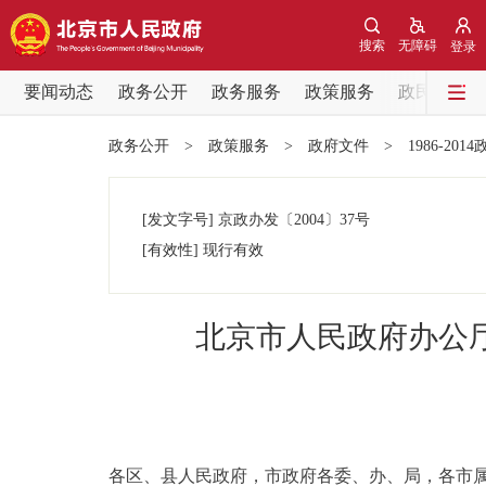
搜索
无障碍
登录
要闻动态
政务公开
政务服务
政策服务
政民互动
要闻动态
政务公开
>
政策服务
>
政府文件
>
1986-201
党中央精神
[发文字号]
京政办发
〔2004〕
37号
北京要闻
[有效性]
现行有效
各区热点
北京市人民政府办公
政务公开
市领导
各区、县人民政府，市政府各委、办、局，各市
政策兑现