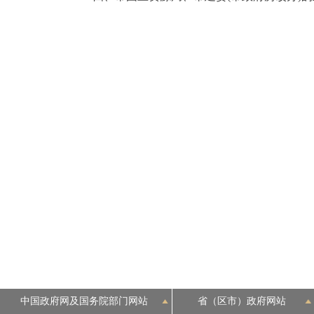
走进北京
北京概况
绿色北京
多语种
ENGLISH
DEUTSCH
ESPAÑOL
ITALIANO
中国政府网及国务院部门网站
省（区市）政府网站