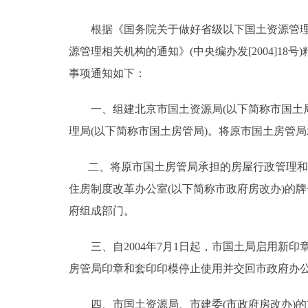
根据《国务院关于做好省级以下国土资源管理体制改
决策公开
源管理相关机构的通知》(中央编办发[2004]
政务服务
事项通知如下：
个人服务
一、组建北京市国土资源局(以下简称市国土局
理局(以下简称市国土房管局)。将原市国土房管
便民服务
二、将原市国土房管局承担的房屋行政管理和住
住房制度改革办公室(以下简称市政府房改办)的
中介服务
府组成部门。
政民互动
三、自2004年7月1日起，市国土局启用新印
12345网上接诉即办
房管局印章和套印印模停止使用并交回市政府办
参与调查
四、市国土资源局、市建委(市政府房改办)的