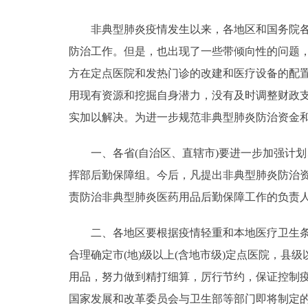
走进北京
非典型肺炎疫情发生以来，各地区和国务院各有
防治工作。但是，也出现了一些带倾向性的问题
北京概况
方在定点医院和发热门诊的改建和医疗设备的配
用现有资源和挖掘自身潜力，没有及时调整财政
绿色北京
实加以解决。为进一步规范非典型肺炎防治资金
多语种
一、各省(自治区、直辖市)要进一步加强计划
ENGLISH
挥部后勤保障组。今后，凡提出非典型肺炎防治资
责防治非典型肺炎医药用品后勤保障工作的负责
DEUTSCH
二、各地区要根据疫情轻重和本地医疗卫生条件
ESPAÑOL
合理确定市(地)级以上(含地市级)定点医院，县
用品，努力做到精打细算，厉行节约，保证控制
ITALIANO
国家发展和改革委员会与卫生部等部门即将制定