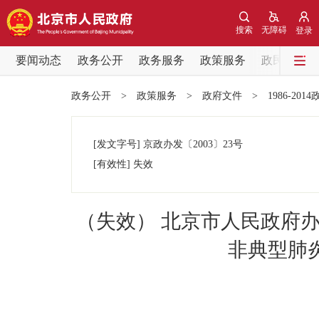
搜索
无障碍
登录
要闻动态
政务公开
政务服务
政策服务
政民互动
要闻动态
政务公开
>
政策服务
>
政府文件
>
1986-201
党中央精神
[发文字号]
京政办发
〔2003〕
23号
北京要闻
[有效性]
失效
各区热点
（失效） 北京市人民政府
政务公开
非典型肺
市领导
政策兑现