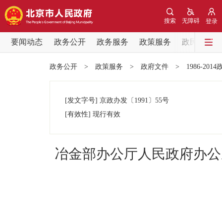
搜索
无障碍
登录
要闻动态
政务公开
政务服务
政策服务
政民互动
要闻动态
政务公开
>
政策服务
>
政府文件
>
1986-201
党中央精神
[发文字号]
京政办发
〔1991〕
55号
北京要闻
[有效性]
现行有效
各区热点
冶金部办公厅人民政府办公
政务公开
市领导
政策兑现