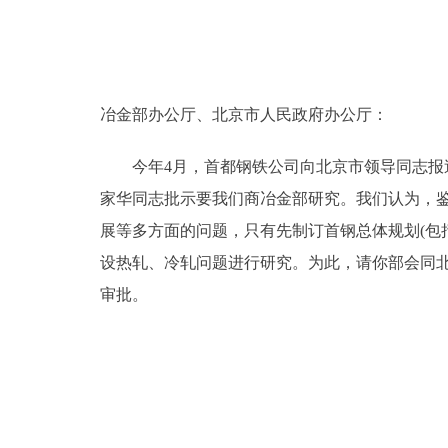
走进北京
北京概况
冶金部办公厅、北京市人民政府办公厅：
绿色北京
今年4月，首都钢铁公司向北京市领导同志报送
多语种
家华同志批示要我们商冶金部研究。我们认为，
展等多方面的问题，只有先制订首钢总体规划(包
ENGLISH
设热轧、冷轧问题进行研究。为此，请你部会同北
审批。
DEUTSCH
ESPAÑOL
ITALIANO