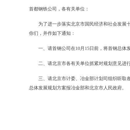
首都钢铁公司，各有关单位：
决策公开
为了进一步落实北京市国民经济和社会发展十年
政务服务
你们，并作如下通知：
个人服务
一、请首钢公司在10月15日前，将首钢总体发
便民服务
二、请北京市各有关单位抓紧对规划意见进行研
三、请北京市计委、冶金部计划司组织听取各方
中介服务
总体发展规划方案报冶金部和北京市人民政府。
政民互动
12345网上接诉即办
参与调查