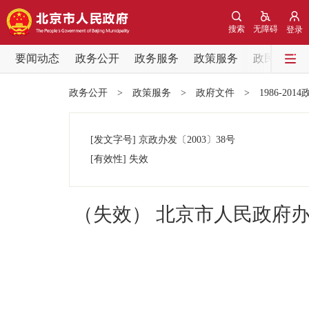
搜索
无障碍
登录
要闻动态
政务公开
政务服务
政策服务
政民互动
要闻动态
政务公开
>
政策服务
>
政府文件
>
1986-201
党中央精神
[发文字号]
京政办发
〔2003〕
38号
北京要闻
[有效性]
失效
各区热点
（失效） 北京市人民政府
政务公开
市领导
政策兑现