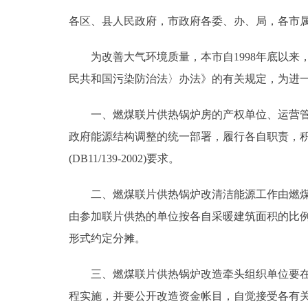
各区、县人民政府，市政府各委、办、局，各市
决策公开
为改善大气环境质量，本市自1998年底以来
政务服务
民共和国污染防治法〉办法》的有关规定，为进
个人服务
一、燃煤联片供热锅炉房的产权单位、运营管理
政府能源结构调整的统一部署，履行各自职责，
便民服务
(DB11/139-2002)要求。
中介服务
二、燃煤联片供热锅炉改清洁能源工作由燃煤联
由参加联片供热的单位按各自采暖建筑面积的比
政民互动
形式约定分摊。
12345网上接诉即办
三、燃煤联片供热锅炉改造牵头组织单位要在广
程实施，并要公开改造资金帐目，自觉接受各有
参与调查