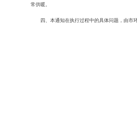
常供暖。
走进北京
四、本通知在执行过程中的具体问题，由市环
北京概况
绿色北京
多语种
ENGLISH
DEUTSCH
ESPAÑOL
ITALIANO