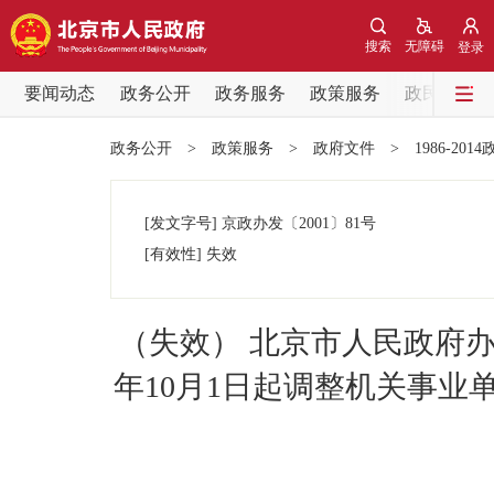
搜索
无障碍
登录
要闻动态
政务公开
政务服务
政策服务
政民互动
要闻动态
政务公开
>
政策服务
>
政府文件
>
1986-201
党中央精神
[发文字号]
京政办发
〔2001〕
81号
北京要闻
[有效性]
失效
各区热点
（失效） 北京市人民政府办
政务公开
年10月1日起调整机关事
市领导
政策兑现