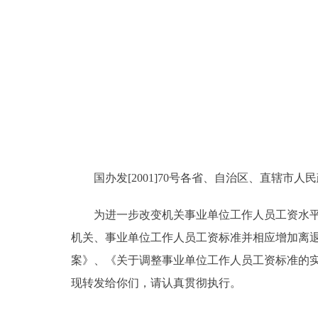
走进北京
北京概况
绿色北京
多语种
ENGLISH
国办发[2001]70号各省、自治区、直辖市人
为进一步改变机关事业单位工作人员工资水平总体
DEUTSCH
机关、事业单位工作人员工资标准并相应增加离
案》、《关于调整事业单位工作人员工资标准的
ESPAÑOL
现转发给你们，请认真贯彻执行。
ITALIANO